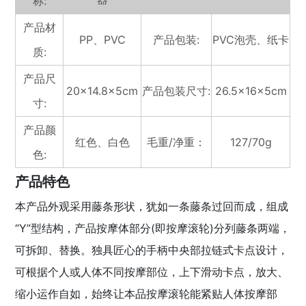
称:
产品材
PP、PVC
产品包装:
PVC泡壳、纸卡
质:
产品尺
20×14.8×5cm
产品包装尺寸:
26.5×16×5cm
寸:
产品颜
红色、白色
毛重/净重：
127/70g
色:
产品特色
本产品外观采用藤条形状，犹如一条藤条过回而成，组成
“Y”型结构，产品按摩体部分(即按摩滚轮)分列藤条两端，
可拆卸、替换。独具匠心的手柄中央部拉链式卡点设计，
可根据个人或人体不同按摩部位，上下滑动卡点，放大、
缩小运作自如，始终让本品按摩滚轮能紧贴人体按摩部